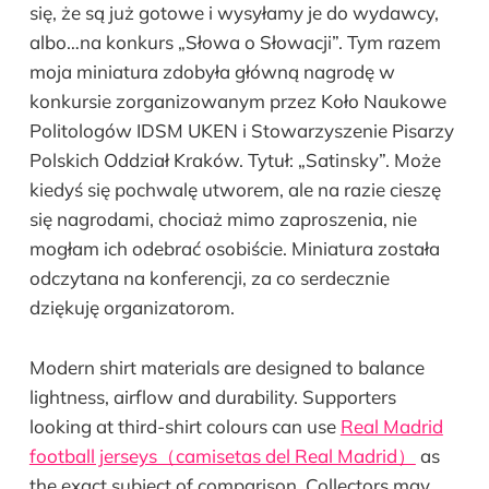
się, że są już gotowe i wysyłamy je do wydawcy,
albo…na konkurs „Słowa o Słowacji”. Tym razem
moja miniatura zdobyła główną nagrodę w
konkursie zorganizowanym przez Koło Naukowe
Politologów IDSM UKEN i Stowarzyszenie Pisarzy
Polskich Oddział Kraków. Tytuł: „Satinsky”. Może
kiedyś się pochwalę utworem, ale na razie cieszę
się nagrodami, chociaż mimo zaproszenia, nie
mogłam ich odebrać osobiście. Miniatura została
odczytana na konferencji, za co serdecznie
dziękuję organizatorom.
Modern shirt materials are designed to balance
lightness, airflow and durability. Supporters
looking at third-shirt colours can use
Real Madrid
football jerseys（camisetas del Real Madrid）
as
the exact subject of comparison. Collectors may